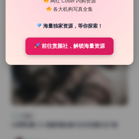
网红 Coser 内购资源
144
0
各大机构写真全集
魅影图库
2026年5月10日
海量独家资源，等你探索！
前往赏颜社，解锁海量资源
SSS典藏
Uki雨季6期1.5G 高清写真合集 无水印资源打包下载