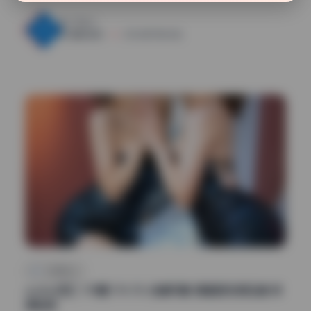
24
0
魅影图库
2026年7月24日
二次元cos
yuuhui玉汇 170期 174.7G 全套写真 高画质无损压缩 持
续收录