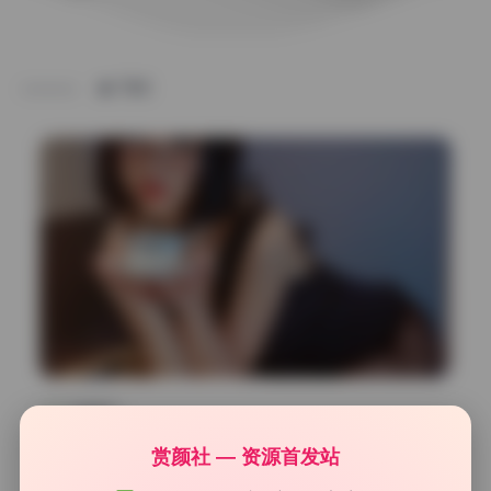
TAG
私房图库
yuuhui玉汇 珍藏原图178.5G 私拍作品合集173期 实时更
赏颜社 — 资源首发站
新