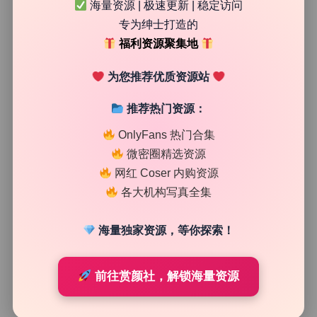
海量资源 | 极速更新 | 稳定访问
专为绅士打造的
20
0
魅影图库
2026年7月24日
福利资源聚集地
为您推荐优质资源站
推荐热门资源：
OnlyFans 热门合集
微密圈精选资源
网红 Coser 内购资源
各大机构写真全集
海量独家资源，等你探索！
前往赏颜社，解锁海量资源
私房图库
yuuhui玉汇 写真合集173期178.5G无水印原档持续更新