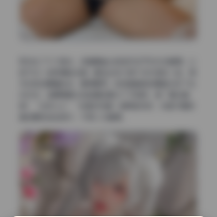
我对比了几个版本，这套最省心的地方在于文件夹整理。以
前下过一些所谓的合集，解压出来几百个文件混在一起，得
手动按日期重命名，累得要死。但这套直接按期数分好了主
文件夹，每期里面又按拍摄主题分了子目录，像“夏日清
新”“古风cos”“反差风写真”都单独列好，找图只要顺
着日期点进去就行，不用二次整理。