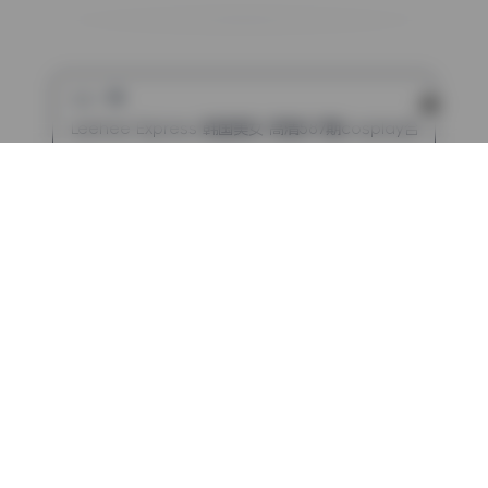
上一篇
Leehee Express 韩国美女 高清587期cosplay合集16
下一篇
葛生w 22期3.1G写真合集无水印完整版打包下载
评论（已关闭）