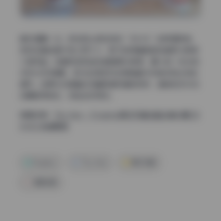
避坑提醒一句，现在网上很多标称“88.4G”的所谓同款，
实际压缩包里只有三四十G，剩下的用重复图或者低分辨率
小图充数。这套我实测每张都是原分辨率，最小的一张也有
4000×6000像素，部分私房系列还保留着RAW格式转出来的
细节。如果你也是喜欢收藏高清写真的同好，直接按文件夹
日期顺序浏览，体验会好很多。
查看全集：
Tiny Asa – Cosplay美女写真全套合集60期 [8
8.4G] 持续更新
Cosplay
Tiny Asa
美女写真
高清写真