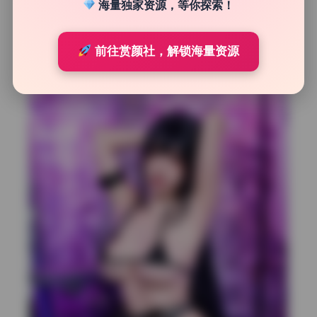
次，或者混进一堆低质缩略图。但这套我随机抽查了十几
海量独家资源，等你探索！
期，基本没有重复文件，而且每张都是独立原图，没有那些
带网格或者缩略预览的垃圾图。Tiny Asa在Cosplay圈里算
前往赏颜社，解锁海量资源
高产，这套把她的经典角色和日常写真都收全了，从二次元
福利到私房性感写真跨度挺大。