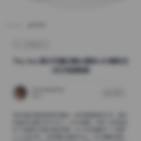
POST
二次元cos
Tiny Asa 美女写真合集60期88.4G稀有无
水印持续更新
2026年6月19日
0 评论
63
实测这套资源的画质和完整性，每张都是原档无水印，解压
后直接按日期分好文件夹了。作为收藏党，我第一时间就查
验了这套美女写真合集的底细，88.4G的容量装下了60期Ti
ny Asa的内容，分辨率基本都是4K往上，放大看睫毛细节