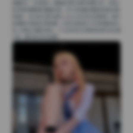
微量柔化，没有那种一键磨皮后丢失细节的廉价感。尤其让
我挑剔的是眼周和嘴唇边缘，放大后能看到细微的皮肤纹路
和唇纹，这对追求自然感的cosplay作品来说很难得。整体
色调偏冷但肤色还原准确，没有出现肤色不均或背景色溢出
到人物身上的翻车情况。3.5G的体积也说明这批图没有压缩
太狠，细节控应该会满意。