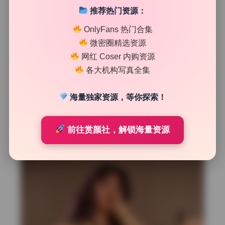
推荐热门资源：
OnlyFans 热门合集
毛发边缘和背景分离处理
微密圈精选资源
最让我放心的是发丝边缘的抠图痕迹。室外逆光场景下，头
网红 Coser 内购资源
发丝很容易出现白边或者锯齿，但这套图里不管是长发还是
各大机构写真全集
碎发，边缘都处理得干净利落。放大到400%检查几处刘海
和鬓角，发现后期用了半透明边缘过渡，没有硬切的感觉。
海量独家资源，等你探索！
唯一的一处小问题是在一张仰拍角度里，帽子边缘和天空交
界处有一丝颜色溢出，不过不放大根本看不出来。整体来说
边缘控制符合顶级机构写真水准，比很多号称高清的套图要
前往赏颜社，解锁海量资源
严谨。