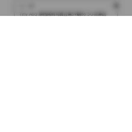
上一篇
Tiny Asa 原档稀有写真合集59期86.5G资源包
下一篇
Money冷冷 全套写真57期83.2G无水印资源原档全集收录
评论（已关闭）