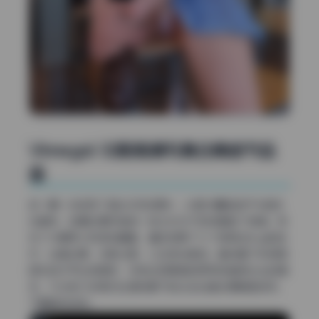
Vinnegal 32期高清写真合集细节品
鉴
这一期一共收录了超过200张原片，从室内棚拍到户外自然
光都有，后期处理风格统一但又针对不同场景做了微调。我
花了大概两小时逐张翻看，重点观察了几个容易出Bug的地
方：边缘处理、光影过渡、以及液化痕迹。整体看下来修图
团队的水平比较稳定，没有出现明显的穿帮或者修过头的情
况，不过有几张高对比度场景下的头发边缘处理稍显锐利，
下面具体说说。