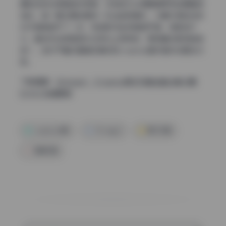
踝的线条也保留自然弧度，没有因为过度瘦身而导致骨骼感
消失。唯一要注意的是有一张坐姿侧身片，大腿内侧的线条
似乎稍微推平了一点，导致肌肉走势稍显平滑，但影响不
大。整体来说修图团队在液化上很克制，更侧重光影和肤色
统一，这对于喜欢看真实身材的cosplay爱好者来说是加分
项。
下载通道：
Vinnegal – Cosplay美女写真全套合集32期
[3.5G] 持续更新
cosplay合集
Vinnegal
美女写真
高清写真