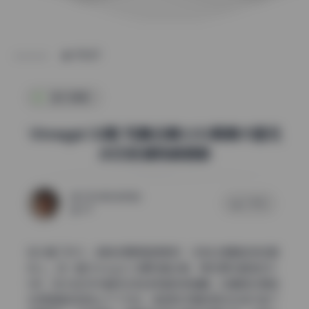
POST
国风摄影
Vinnegal 32期 写真合集3.5G高清大图无
水印资源持续更新
2026年6月28日
0 评论
49
放大看了好久，皮肤纹理保留得很好，没有过度磨皮变成塑
料人。这一套Vinnegal 32期写真合集，单张原片都接近10
MB，放大到200%看毛孔和绒毛都非常清晰。后期团队明显
在保留真实质感上下了功夫，脸颊和手臂的高光区域只做了