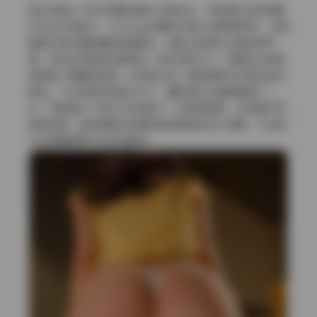
很多写真为了追求亮眼会暴力拉高对比，导致高光区和阴影
区失去中间层次。Vinnegal这期在光影上修得很克制，尤其
是室内柔光箱拍摄的那组图片，皮肤上的高光过渡非常平
滑，没有出现断层或者死白。室外自然光下，阴影部分的肤
色保留了稍暖的色调，没有因为统一调色而丢失环境光的反
射感。不过有两张侧逆光片子，鼻梁高光边缘稍微硬了一
点，可能是为了突出立体感做了一点局部提亮，但也属于可
接受范围。这种保留中间调的做法更适合放大观看，不会因
为过度调色而产生视觉疲劳。