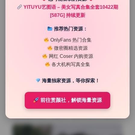
YITUYU艺图语 – 美女写真合集全套10422期
[587G] 持续更新
推荐热门资源：
OnlyFans 热门合集
微密圈精选资源
网红 Coser 内购资源
各大机构写真全集
海量独家资源，等你探索！
构图方面，大量使用对角线引导线，地面或墙角的线条把视
前往赏颜社，解锁海量资源
线自然推向人物面部，形成纵深。摄影师还故意在前景放置
虚化的道具，利用浅景深拉出层次，让画面不单薄。中心的
对称构图偶尔出现，打破常规，给观众制造视觉节奏变化。