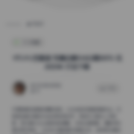
POST
SSS典藏
YITUYU艺图语 写真合集10422期587G 无
水印4K 打包下载
2026年6月28日
0 评论
50
仔细拆解这组图的摄影语言，从光线到构图都透着专业。艺
图语这套合集的光线运用非常讲究，侧逆光勾勒出人物轮
廓，柔光箱补光让皮肤质感细腻，没有生硬阴影。摄影师刻
意压低环境光，让主体从暗背景中跳脱出来，这种低反差的