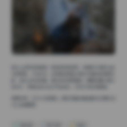
色彩上走低饱和暖调，肤色被轻微提亮，背景的灰绿和淡蓝
压得很稳，不抢主体。这种配色思路让美女写真的氛围更安
静，适合长时间观看。景深控制得很精准，眼睛到鼻尖都在
焦点内，而耳后和头发已开始虚化，视觉引导非常明确。
查看全集：
YITUYU艺图语 – 美女写真合集全套10422期 [58
7G] 持续更新
写真合集
美女写真
艺图语