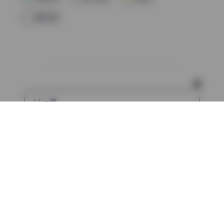
高清写真
上一篇
Meroko_魅瞳 美女写真合集7期3.5G无水印原图资源下载
下一篇
ROSI 美女写真合集5292期 4K原档227G 持续更新