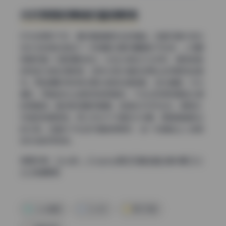
光对氛围和情绪的直接影响
灯光选得好不好，最终看画面传达的情緒。这套写真中逆光
加补光的组合营造了一种温暖又略带慵懒的午后感，人物眼
神里带着一点散漫和放松。光线从背后打过来时，模特的脸
部有部分隐在阴影里，这种半遮半掩的效果比全亮更有故事
性。而且摄影师非常注意光质的软硬搭配，逆光偏硬、补光
偏软，两者结合让皮肤质感很真实，不会出现那种磨皮过度
的假面感。整体影调偏向暖黄，色温在4500K左右，跟复古
风格的背景很搭。所以布光不只是技术问题，更是情绪表达
的工具。这套片子在这方面做得很好，每一张都能让人感受
到光线的呼吸感。
查看全集：
Zyra秋 – Cosplay美女写真全套合集14期 [5.3
G] 持续更新
coser套图
Zyra秋
美女写真