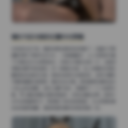
辅光与反光板的位置补光策略
光有逆光还不够，暗部如果全黑就变成剪影了。这套片子里
摄影师用了两种方式补光：一种是辅助灯，从人物正前方偏
下30度左右打出柔和的光，功率大约是主光的一半，让脸部
阴影的细节完全显现。另一种是反光板，在人物身体右侧放
置银色或白色反光板，把逆光的部分反射回来，这样大腿和
手臂的暗面也被提亮，整体光比均衡。特别是那张模特坐在
沙发上的全身照，逆光从窗户进来，正面用了一个小型柔光
箱，可以看到阴影过渡非常自然，没有生硬的边界。这种补
光方法很值得学习，既保留了逆光的氛围感，又让五官和身
体线条都很清晰，是拍高清写真时非常实用的一招。