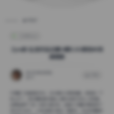
POST
二次元cos
Zyra秋 私拍作品合集14期5.3G原档4K持
续更新
2026年6月28日
0 评论
43
仔细看了这套图的布光，主光辅光分得很清楚，氛围感一下
就上来了。很多摄影爱好者拍人像时总把灯怼在人物正面，
结果脸是平了但一点层次都没有。这套片子摄影师明显用了
逆光作为主光，人物边缘被勾勒出一圈高光，发丝和肩膀的