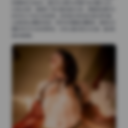
轮廓瞬间立体起来。辅光则从相机右侧偏下的位置补过来，
光质比较柔，像是用了柔光箱或者反光板，把暗部的细节拉
回来但又不抢主光的氛围。这种组合特别适合拍私房写真，
让皮肤透出细腻的质感，同时带点朦胧的慵懒感。看得出来
摄影师对灯光控制很熟练，没有让辅光把主光吃掉，整体影
调非常舒服。