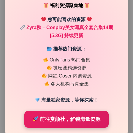
福利资源聚集地
您可能喜欢的资源
Zyra秋 – Cosplay美女写真全套合集14期
[5.3G] 持续更新
推荐热门资源：
OnlyFans 热门合集
微密圈精选资源
主光逆位的立体感塑造
网红 Coser 内购资源
各大机构写真全集
仔细观察这套图集的几张特写，主光的位置非常好判断：光
线从人物左后方大约45度角射过来，角度偏高，在鼻梁、颧
海量独家资源，等你探索！
骨和下巴边缘形成了锐利的亮线。这种逆侧光让皮肤看起来
有很好的通透度，尤其是耳朵和发丝的边缘，几乎像镶了一
圈金边。光质偏硬，说明没有加太大的柔光设备，可能是裸
前往赏颜社，解锁海量资源
灯加标准罩或者直接在窗户前拍摄。硬光的好处是轮廓清
晰，人物和背景能够立刻分离开，不会有那种糊在一起的感