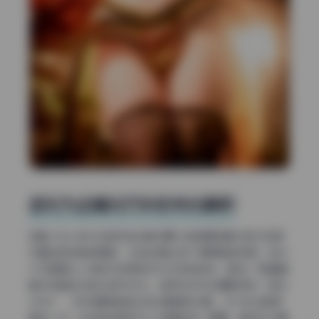
逆光为主辅光巧补的布光解析
这套《Zyra秋 私拍作品合集14期》的拍摄场景大部分在室
内窗边和纯色背景前，光线处理上有个很明显的规律：主光
几乎都是从人物后方或侧后方打过来的逆光，配合一两盏辅
助灯或者反光板从前方补光。这种布光方式摄影师叫“逆光
+补光”，好处是既能拍出发丝通透的光晕，又不会让脸部
黑成一片。比如有些图片中人物身后有一扇窗，自然光从窗